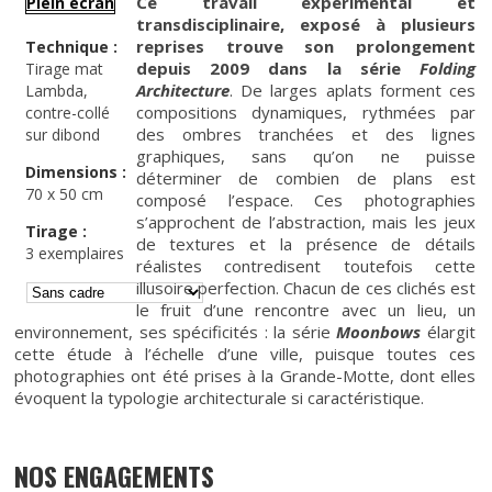
Ce travail expérimental et
Plein écran
transdisciplinaire, exposé à plusieurs
reprises trouve son prolongement
Technique :
depuis 2009 dans la série
Folding
Tirage mat
Architecture
. De larges aplats forment ces
Lambda,
compositions dynamiques, rythmées par
contre-collé
des ombres tranchées et des lignes
sur dibond
graphiques, sans qu’on ne puisse
Dimensions :
déterminer de combien de plans est
70 x 50 cm
composé l’espace. Ces photographies
s’approchent de l’abstraction, mais les jeux
Tirage :
de textures et la présence de détails
3 exemplaires
réalistes contredisent toutefois cette
illusoire perfection. Chacun de ces clichés est
le fruit d’une rencontre avec un lieu, un
environnement, ses spécificités : la série
Moonbows
élargit
cette étude à l’échelle d’une ville, puisque toutes ces
photographies ont été prises à la Grande-Motte, dont elles
évoquent la typologie architecturale si caractéristique.
NOS ENGAGEMENTS