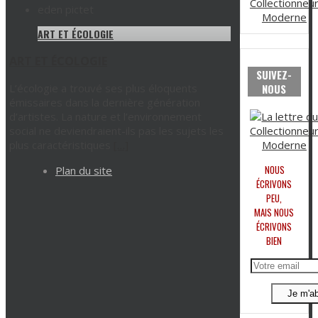
ART ET ÉCOLOGIE
ART ET ÉCOLOGIE
SUIVEZ-
L’écologie a trouvé ses plus éloquents
NOUS
émissaires dans la dernière génération
d’artistes. La nature et l’environnement
social ne deviendraient-ils pas les sujets les
plus caractéristiques
[…]
NOUS
Plan du site
ÉCRIVONS
PEU,
MAIS NOUS
ÉCRIVONS
BIEN