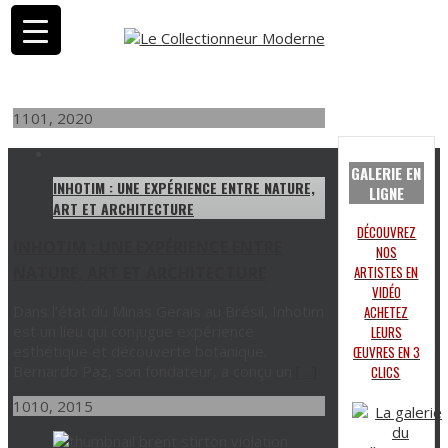
11
01, 2020
GALERIE EN
INHOTIM : UNE EXPÉRIENCE ENTRE NATURE,
LIGNE
ART ET ARCHITECTURE
DÉCOUVREZ
INHOTIM : UNE EXPÉRIENCE ENTRE
NOS
NATURE, ART ET ARCHITECTURE
ARTISTES EN
VIDÉO
Dans l’état du Minas Gerais au Brésil, Inhotim
ACHETEZ
est un lieu qui conjugue expérience
LEURS
esthétique et découverte botanique.
ŒUVRES EN 3
Bernardo Paz, son fondateur, a conçu un
[…]
CLICS
10
10, 2015