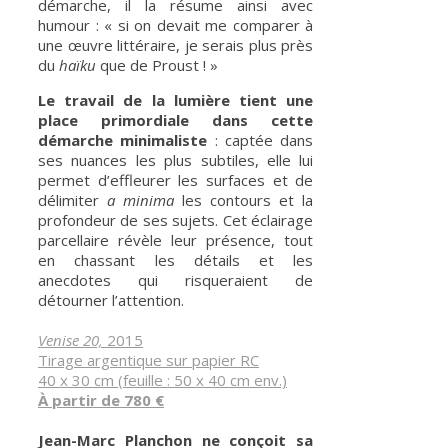
démarche, il la résume ainsi avec
humour : « si on devait me comparer à
une œuvre littéraire, je serais plus près
du
haïku
que de Proust ! »
Le travail de la lumière tient une
place primordiale dans cette
démarche minimaliste
: captée dans
ses nuances les plus subtiles, elle lui
permet d’effleurer les surfaces et de
délimiter
a minima
les contours et la
profondeur de ses sujets. Cet éclairage
parcellaire révèle leur présence, tout
en chassant les détails et les
anecdotes qui risqueraient de
détourner l’attention.
Venise 20,
2015
Tirage argentique sur papier RC
40 x 30 cm (feuille : 50 x 40 cm env.)
À partir de 780 €
Jean-Marc Planchon ne conçoit sa