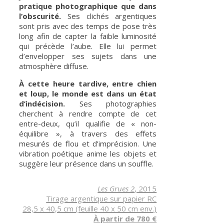
pratique photographique que dans
l’obscurité.
Ses clichés argentiques
sont pris avec des temps de pose très
long afin de capter la faible luminosité
qui précède l’aube. Elle lui permet
d’envelopper ses sujets dans une
atmosphère diffuse.
À cette heure tardive, entre chien
et loup, le monde est dans un état
d’indécision.
Ses photographies
cherchent à rendre compte de cet
entre-deux, qu’il qualifie de « non-
équilibre », à travers des effets
mesurés de flou et d’imprécision. Une
vibration poétique anime les objets et
suggère leur présence dans un souffle.
Les Grues 2
, 2015
Tirage argentique sur papier RC
28,5 x 40,5 cm (feuille 40 x 50 cm env.)
À partir de 780 €